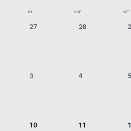
CALENDARIO
LUN
MAR
MIÉ
DE
0
0
27
28
EVENTOS
EVENTOS,
EVENTOS,
0
0
3
4
EVENTOS,
EVENTOS,
0
0
10
11