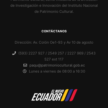
de Investigación e Innovación del Instituto Nacional
de Patrimonio Cultural.
CONTÁCTANOS
Dirección: Av. Colón Oe1-93 y Av 10 de agosto
(593) 2227 927 / 2549 257 / 2227 969 / 2543
527 ext 117
paqu@patrimoniocultural.gob.ec
Lunes a viernes de 08:00 a 16:30