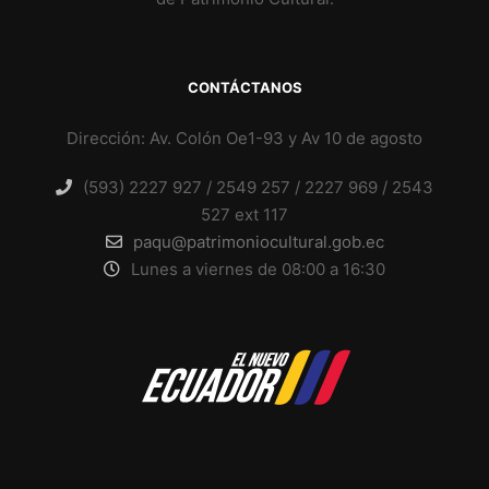
CONTÁCTANOS
Dirección: Av. Colón Oe1-93 y Av 10 de agosto
(593) 2227 927 / 2549 257 / 2227 969 / 2543
527 ext 117
paqu@patrimoniocultural.gob.ec
Lunes a viernes de 08:00 a 16:30