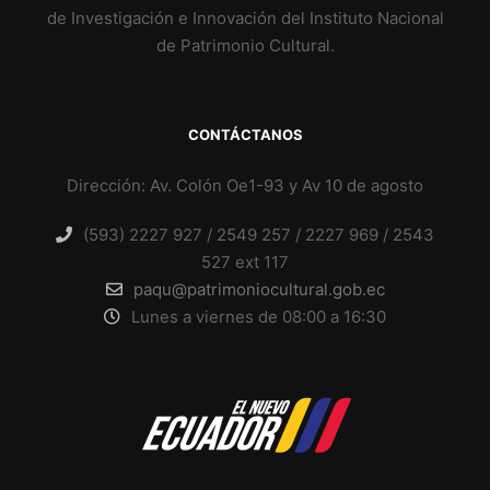
de Investigación e Innovación del Instituto Nacional
de Patrimonio Cultural.
CONTÁCTANOS
Dirección: Av. Colón Oe1-93 y Av 10 de agosto
(593) 2227 927 / 2549 257 / 2227 969 / 2543
527 ext 117
paqu@patrimoniocultural.gob.ec
Lunes a viernes de 08:00 a 16:30